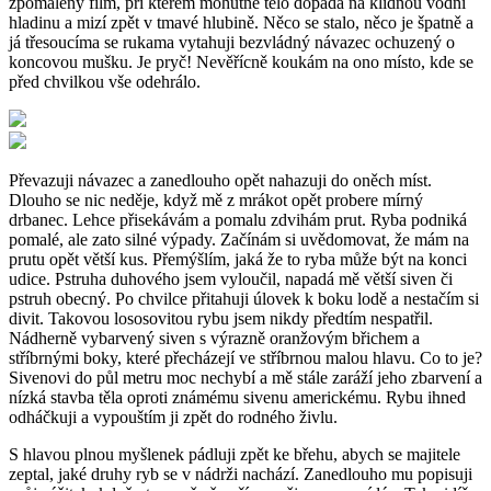
zpomalený film, při kterém mohutné tělo dopadá na klidnou vodní
hladinu a mizí zpět v tmavé hlubině. Něco se stalo, něco je špatně a
já třesoucíma se rukama vytahuji bezvládný návazec ochuzený o
koncovou mušku. Je pryč! Nevěřícně koukám na ono místo, kde se
před chvilkou vše odehrálo.
Převazuji návazec a zanedlouho opět nahazuji do oněch míst.
Dlouho se nic neděje, když mě z mrákot opět probere mírný
drbanec. Lehce přisekávám a pomalu zdvihám prut. Ryba podniká
pomalé, ale zato silné výpady. Začínám si uvědomovat, že mám na
prutu opět větší kus. Přemýšlím, jaká že to ryba může být na konci
udice. Pstruha duhového jsem vyloučil, napadá mě větší siven či
pstruh obecný. Po chvilce přitahuji úlovek k boku lodě a nestačím si
divit. Takovou lososovitou rybu jsem nikdy předtím nespatřil.
Nádherně vybarvený siven s výrazně oranžovým břichem a
stříbrnými boky, které přecházejí ve stříbrnou malou hlavu. Co to je?
Sivenovi do půl metru moc nechybí a mě stále zaráží jeho zbarvení a
nízká stavba těla oproti známému sivenu americkému. Rybu ihned
odháčkuji a vypouštím ji zpět do rodného živlu.
S hlavou plnou myšlenek pádluji zpět ke břehu, abych se majitele
zeptal, jaké druhy ryb se v nádrži nachází. Zanedlouho mu popisuji