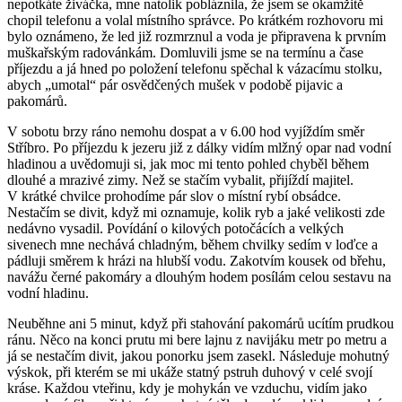
nepotkáte živáčka, mne natolik pobláznila, že jsem se okamžitě
chopil telefonu a volal místního správce. Po krátkém rozhovoru mi
bylo oznámeno, že led již rozmrznul a voda je připravena k prvním
muškařským radovánkám. Domluvili jsme se na termínu a čase
příjezdu a já hned po položení telefonu spěchal k vázacímu stolku,
abych „umotal“ pár osvědčených mušek v podobě pijavic a
pakomárů.
V sobotu brzy ráno nemohu dospat a v 6.00 hod vyjíždím směr
Stříbro. Po příjezdu k jezeru již z dálky vidím mlžný opar nad vodní
hladinou a uvědomuji si, jak moc mi tento pohled chyběl během
dlouhé a mrazivé zimy. Než se stačím vybalit, přijíždí majitel.
V krátké chvilce prohodíme pár slov o místní rybí obsádce.
Nestačím se divit, když mi oznamuje, kolik ryb a jaké velikosti zde
nedávno vysadil. Povídání o kilových potočácích a velkých
sivenech mne nechává chladným, během chvilky sedím v loďce a
pádluji směrem k hrázi na hlubší vodu. Zakotvím kousek od břehu,
navážu černé pakomáry a dlouhým hodem posílám celou sestavu na
vodní hladinu.
Neuběhne ani 5 minut, když při stahování pakomárů ucítím prudkou
ránu. Něco na konci prutu mi bere lajnu z navijáku metr po metru a
já se nestačím divit, jakou ponorku jsem zasekl. Následuje mohutný
výskok, při kterém se mi ukáže statný pstruh duhový v celé svojí
kráse. Každou vteřinu, kdy je mohykán ve vzduchu, vidím jako