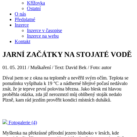
Křížovka
Ostatní
O nás
Předplatné
Inzerce
Inzerce v časopise
Inzerce na webu
Kontakt
JARNÍ ZAČÁTKY NA STOJATÉ VODĚ
01. 05. 2011
/ Muškaření / Text: David Bek / Foto: autor
Díval jsem se z okna na teploměr a nevěřil svým očím. Teplota se
pomalinku vyšplhala k 19 °C a nádherné hřejivé počasí nedávalo
znát, že je teprve první polovina března. Jako blesk mi hlavou
proběhla otázka, zda již nerozmrzl můj oblíbený stoják nedalo
Plzně, kam rád jezdím prověřit kondici místních duháků.
Fotogalerie (4)
Myšlenka na překrásné přírodní jezero hluboko v lesích, kde