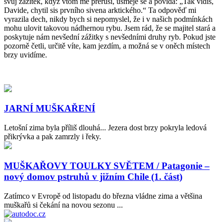
svůj zážitek, když vtom mě přeruší, usměje se a povídá: „Tak vidíš,
Davide, chytil sis prvního sivena arktického.“ Ta odpověď mi
vyrazila dech, nikdy bych si nepomyslel, že i v našich podmínkách
mohu ulovit takovou nádhernou rybu. Jsem rád, že se majitel stará a
poskytuje nám nevšední zážitky s nevšedními druhy ryb. Pokud jste
pozorně četli, určitě víte, kam jezdím, a možná se v oněch místech
brzy uvidíme.
JARNÍ MUŠKAŘENÍ
Letošní zima byla příliš dlouhá... Jezera dost brzy pokryla ledová
přikrývka a pak zamrzly i řeky.
MUŠKAŘOVY TOULKY SVĚTEM / Patagonie –
nový domov pstruhů v jižním Chile (1. část)
Zatímco v Evropě od listopadu do března vládne zima a většina
muškařů si čekání na novou sezonu ...