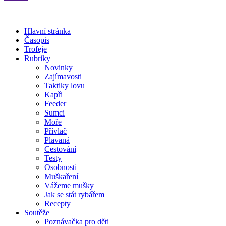
Hlavní stránka
Časopis
Trofeje
Rubriky
Novinky
Zajímavosti
Taktiky lovu
Kapři
Feeder
Sumci
Moře
Přívlač
Plavaná
Cestování
Testy
Osobnosti
Muškaření
Vážeme mušky
Jak se stát rybářem
Recepty
Soutěže
Poznávačka pro děti