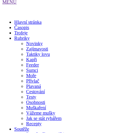
MENU
Hlavní stránka
Časopis
Trofeje
Rubriky
Novinky
Zajímavosti
Taktiky lovu
Kapři
Feeder
Sumci
Moře
Přívlač
Plavaná
Cestování
Testy
Osobnosti
Muškaření
Vážeme mušky
Jak se stát rybářem
Recepty
Soutěže