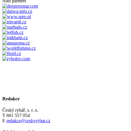
Naši partneři
Redakce
Český rybář, s. r. o.
T 601 557 054
E
redakce@ceskyrybar.cz