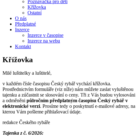
Poznávačka pro děti
Křížovka
Ostatní
O nás
Předplatné
Inzerce
Inzerce v časopise
Inzerce na webu
Kontakt
Křížovka
Milé luštitelky a luštitelé,
v každém čísle časopisu Český rybář vychází křížovka.
Prostřednictvím formuláře (viz níže) nám můžete zaslat vyluštěnou
tajenku a zúčastnit se slosování o ceny. Tři z Vás budou vylosováni
a odměněni
půlročním předplatným časopisu Český rybář v
elektronické verzi
. Prosíme tedy o poskytnutí e-mailové adresy, na
kterou Vám pošleme přihlašovací údaje.
redakce Českého rybáře
Tajenka z č. 6/2026: