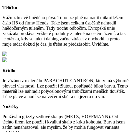
Tělíčko
Vážu z tmavě hnědého páva. Toho lze plně nahradit mikroflešem
číslo H5 od firmy Hends. Také jsem celkem úspěšně nahradil
hnědočerným tuleněm. Tady trochu odbočím. Evropská unie
zakázala prodávat veškeré produkty z tuleně na celém území, a tak
je otázka, kdy se tulení dabing začne ztrácet z obchodů, a proto
moje rada: dokud je čas, je třeba se předzásobit. Uvidíme.
Křídlo
Je vázáno z materiálu PARACHUTE ANTRON, který má výborné
plovací vlastnosti. Lze použít i žlutou, popřípadě bílou barvu. Tento
materiál lze nahradit polycelonovými trubičkami menších tlouštěk.
Lépe plave a hodí se na večerní sběr a na jezero do vln.
Nožičky
Používám grizzly sedlové skalpy (METZ, HOFFMANN). Od
těchto firem lze použít i kvalitní skalp z krku kohouta. Barvu jsem
zatím nenahrazoval, ale myslím, že by mohla fungovat varianta