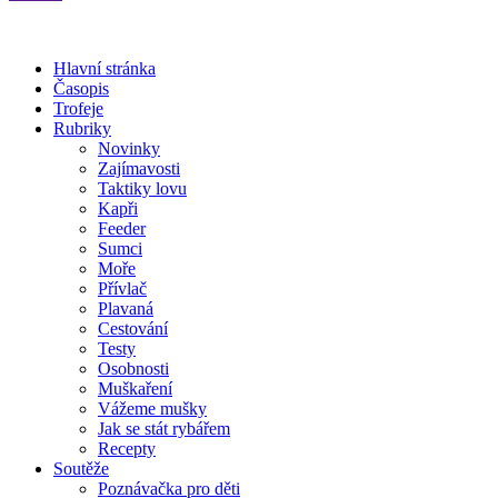
Hlavní stránka
Časopis
Trofeje
Rubriky
Novinky
Zajímavosti
Taktiky lovu
Kapři
Feeder
Sumci
Moře
Přívlač
Plavaná
Cestování
Testy
Osobnosti
Muškaření
Vážeme mušky
Jak se stát rybářem
Recepty
Soutěže
Poznávačka pro děti