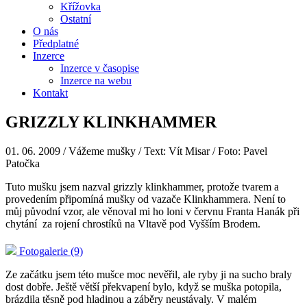
Křížovka
Ostatní
O nás
Předplatné
Inzerce
Inzerce v časopise
Inzerce na webu
Kontakt
GRIZZLY KLINKHAMMER
01. 06. 2009
/ Vážeme mušky / Text: Vít Misar / Foto: Pavel
Patočka
Tuto mušku jsem nazval grizzly klinkhammer, protože tvarem a
provedením připomíná mušky od vazače Klinkhammera. Není to
můj původní vzor, ale věnoval mi ho loni v červnu Franta Hanák při
chytání za rojení chrostíků na Vltavě pod Vyšším Brodem.
Fotogalerie (9)
Ze začátku jsem této mušce moc nevěřil, ale ryby ji na sucho braly
dost dobře. Ještě větší překvapení bylo, když se muška potopila,
brázdila těsně pod hladinou a záběry neustávaly. V malém