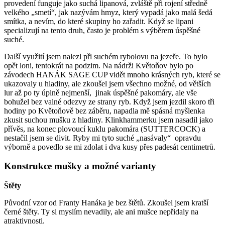
provedení funguje jako suchá lipanová, zvláště při rojení středně
velkého „smetí“, jak nazývám hmyz, který vypadá jako malá šedá
smítka, a nevím, do které skupiny ho zařadit. Když se lipani
specializují na tento druh, často je problém s výběrem úspěšné
suché.
Další využití jsem nalezl při suchém rybolovu na jezeře. To bylo
opět loni, tentokrát na podzim. Na nádrži Květoňov bylo po
závodech HANÁK SAGE CUP vidět mnoho krásných ryb, které se
ukazovaly u hladiny, ale zkoušel jsem všechno možné, od větších
lur až po ty úplně nejmenší, jinak úspěšné pakomáry, ale vše
bohužel bez valné odezvy ze strany ryb. Když jsem jezdil skoro tři
hodiny po Květoňově bez záběru, napadla mě spásná myšlenka
zkusit suchou mušku z hladiny. Klinkhammerku jsem nasadil jako
přívěs, na konec plovoucí kuklu pakomára (SUTTERCOCK) a
nestačil jsem se divit. Ryby mi tyto suché „nasávaly“ opravdu
výborně a povedlo se mi zdolat i dva kusy přes padesát centimetrů.
Konstrukce mušky a možné varianty
Štěty
Původní vzor od Franty Hanáka je bez štětů. Zkoušel jsem kratší
černé štěty. Ty si myslím nevadily, ale ani mušce nepřidaly na
atraktivnosti.