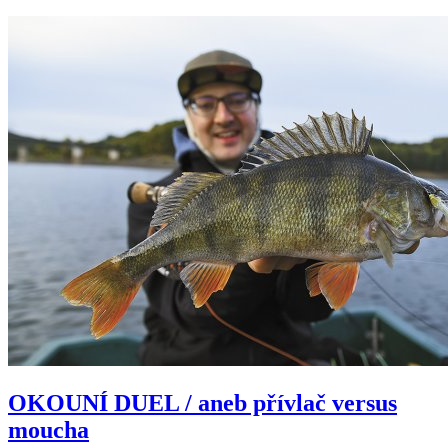
OKOUNÍ DUEL / aneb přívlač versus
moucha