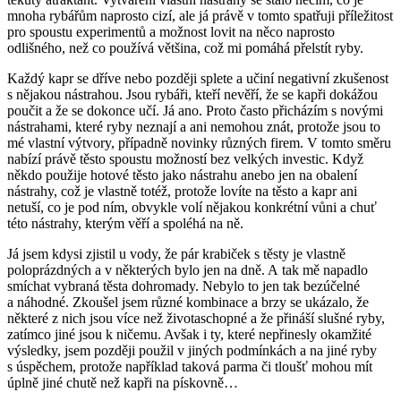
mnoha rybářům naprosto cizí, ale já právě v tomto spatřuji příležitost
pro spoustu experimentů a možnost lovit na něco naprosto
odlišného, než co používá většina, což mi pomáhá přelstít ryby.
Každý kapr se dříve nebo později splete a učiní negativní zkušenost
s nějakou nástrahou. Jsou rybáři, kteří nevěří, že se kapři dokážou
poučit a že se dokonce učí. Já ano. Proto často přicházím s novými
nástrahami, které ryby neznají a ani nemohou znát, protože jsou to
mé vlastní výtvory, případně novinky různých firem. V tomto směru
nabízí právě těsto spoustu možností bez velkých investic. Když
někdo použije hotové těsto jako nástrahu anebo jen na obalení
nástrahy, což je vlastně totéž, protože lovíte na těsto a kapr ani
netuší, co je pod ním, obvykle volí nějakou konkrétní vůni a chuť
této nástrahy, kterým věří a spoléhá na ně.
Já jsem kdysi zjistil u vody, že pár krabiček s těsty je vlastně
poloprázdných a v některých bylo jen na dně. A tak mě napadlo
smíchat vybraná těsta dohromady. Nebylo to jen tak bezúčelné
a náhodné. Zkoušel jsem různé kombinace a brzy se ukázalo, že
některé z nich jsou více než životaschopné a že přináší slušné ryby,
zatímco jiné jsou k ničemu. Avšak i ty, které nepřinesly okamžité
výsledky, jsem později použil v jiných podmínkách a na jiné ryby
s úspěchem, protože například taková parma či tloušť mohou mít
úplně jiné chutě než kapři na pískovně…