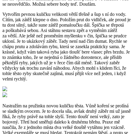
se neosvědčilo. Možná sebere body teď. Doufám.
Vytvořím pevnou kuličku velikosti větší třešně a šup s ní do vody.
Cítím, jak zátěž klepne o dno. Položím prut do vidliček, ale proud je
tu dost silný, takže sune zátěž pomaloučku dál. Špička se třepotá
a poškubává sebou. Asi stáhnu sestavu zpět a vyměním zátěž
za větší. Ale ještě než proměním myšlenku v čin, špička se prudce
ukloní. Je to ukázkový záběr. Tady není nad čím dumat. Rychle se
chápu prutu a zdolávám rybu, která se zasekla prakticky sama. Je
krásné, když vám taková ryba jako tloušť bere vlasec přes brzdu. Je
to známka toho, že se nejedná o žádného dorostence, ale příslib
pěknější ryby, jakých už je v řece čím dál méně. Takový zaběr
vždycky tak trochu zavání náhodou. Abych mohl s klidem říci, že
tohle těsto ryby skutečně zajímá, musí přijít více než jeden, i když
velmi rychlý.
Nastražím na pružinku novou kuličku těsta. Vůně koření se prolíná
se sladkým ovocem. Je to docela síla, avšak druhý záběr mi už jasně
říká, že ryby právě na tohle slyší. Tento tloušť není velký, zato je
bojovný. Třetí hod směřuji daleko k druhému břehu. Praxe mě
naučila, že z jednoho místa dva velké tlouště vytáhnu jen vzácně.
Velké exempláře se musí hledat. Tentokrát nemám štěstí, a proto se