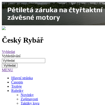
Český Rybář
Vyhledat
Vyhledávání
MENU
Hlavní stránka
Časopis
Trofeje
Rubriky
Novinky
Zajímavosti
Taktiky lovu