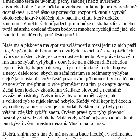
a měkkého těsta se uvolňují pachy snadněji než z uvařeného
a tvrdého boilie. Také měkká povrchová struktura je pro ryby zřejmě
dost lákavá. Dobré těsto se pomaličku rozpouští, drolí a vytváří
okolo sebe lákavý obláček plný pachů a chutí, který dokáže
zaujmout. V některých případech proto může nástraha z těsta anebo
tvrdá nástraha obalená těstem bodovat mnohem rychleji než jiné, ale
jsou tu i jiné důvody, proč těsto použít…
Naše malá pískovna má spoustu zvláštností a mezi jednu z nich patří
i to, že pěkní kapři berou ne na tvrdých lavicích a čistých písčinách,
nýbrž na místech, kde je docela dost sedimentu. Ale právě takovým
místům se rybáři vyhýbají v obavě, že na měkkém dně nebudou
jejich nástrahy kapry nalezeny. Já jsem s tím také trochu bojoval
a nebyl dalek toho, abych se začal místům se sedimenty vyhýbat
stejně jako ostatní. Jenže časté pozorování přítomnosti ryb na těchto
stanovištích mě přinutilo více přemýšlet nad tím, jak kapry dostat.
Začal jsem logicky zkoušením všelijaké plovoucí a neutrálně
vyvážené nástrahy. Netvrdím, že by o ni neměli zájem, ale
s velikostí ryb to nijak slavné nebylo. Každý větší kapr byl docela
vymodlený, a přesto jsem je tam vídal. Některé kusy byly pro
většinu zdejších rybářů snem. Ovšem právě tyto ryby plovoucí
nástrahy vytrvale odmítaly. Malé vody vážně nejsou snadné a kapři
tam bývají všemi mastmi mazaní. Musím na to jinak.
Dobrá, smířím se s tím, že má nástraha bude hlouběji v sedimentu,