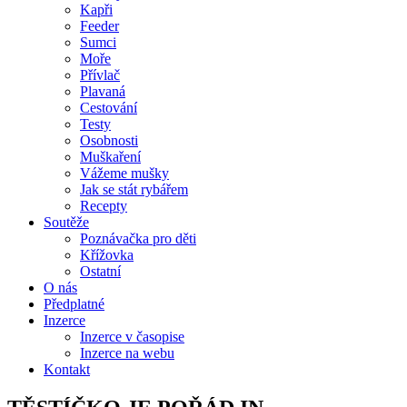
Kapři
Feeder
Sumci
Moře
Přívlač
Plavaná
Cestování
Testy
Osobnosti
Muškaření
Vážeme mušky
Jak se stát rybářem
Recepty
Soutěže
Poznávačka pro děti
Křížovka
Ostatní
O nás
Předplatné
Inzerce
Inzerce v časopise
Inzerce na webu
Kontakt