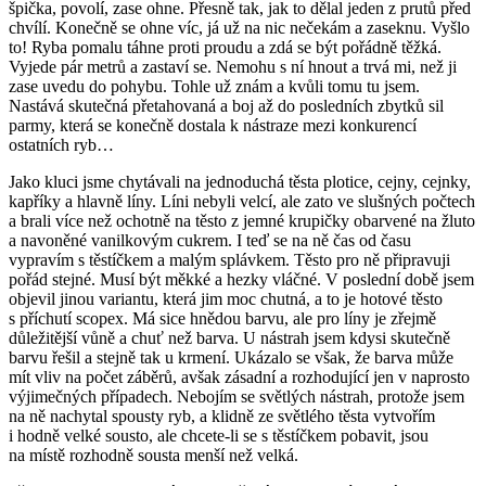
špička, povolí, zase ohne. Přesně tak, jak to dělal jeden z prutů před
chvílí. Konečně se ohne víc, já už na nic nečekám a zaseknu. Vyšlo
to! Ryba pomalu táhne proti proudu a zdá se být pořádně těžká.
Vyjede pár metrů a zastaví se. Nemohu s ní hnout a trvá mi, než ji
zase uvedu do pohybu. Tohle už znám a kvůli tomu tu jsem.
Nastává skutečná přetahovaná a boj až do posledních zbytků sil
parmy, která se konečně dostala k nástraze mezi konkurencí
ostatních ryb…
Jako kluci jsme chytávali na jednoduchá těsta plotice, cejny, cejnky,
kapříky a hlavně líny. Líni nebyli velcí, ale zato ve slušných počtech
a brali více než ochotně na těsto z jemné krupičky obarvené na žluto
a navoněné vanilkovým cukrem. I teď se na ně čas od času
vypravím s těstíčkem a malým splávkem. Těsto pro ně připravuji
pořád stejné. Musí být měkké a hezky vláčné. V poslední době jsem
objevil jinou variantu, která jim moc chutná, a to je hotové těsto
s příchutí scopex. Má sice hnědou barvu, ale pro líny je zřejmě
důležitější vůně a chuť než barva. U nástrah jsem kdysi skutečně
barvu řešil a stejně tak u krmení. Ukázalo se však, že barva může
mít vliv na počet záběrů, avšak zásadní a rozhodující jen v naprosto
výjimečných případech. Nebojím se světlých nástrah, protože jsem
na ně nachytal spousty ryb, a klidně ze světlého těsta vytvořím
i hodně velké sousto, ale chcete-li se s těstíčkem pobavit, jsou
na místě rozhodně sousta menší než velká.