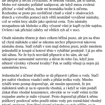
ale alespoň ji něčím zvýrazním. Je několik variant, jak to udělat.
Mohu své nástrahy pořádně nadipovat, ale když mnou zvolená
příchuť a vůně selžou, bude mi hromádka boilie k ničemu.
Rozhodnu se proto pro osvědčené chutě a vůně v obalovacích
těstech a vytvořím pomocí nich větší neutrálně vyvážené nástrahy,
což se velmi brzy ukáže jako správná cesta. Tyto nástrahy
nezapadnou tak hluboko a díky výrazné vůni je kapři rychle najdou.
Ovšem i tak přichází záběry od větších ryb až v noci.
Obalit nástrahu těstem je dnes celkem běžná praxe, ale jen na těsto
už chytá málokdo a také se nikomu nechce připravovat takovou
nástrahu doma. Staří rybáři v tom mají dobrou praxi, jenže mnohem
jednodušší je koupit si hotové těsto v rybářské prodejně. I já po něm
rád sáhnu. Ne že bych nezvládl připravit si ho sám, ale nač
nakupovat samostatné suroviny a dávat do toho čas, když jsou
některé výrobky výborné kvality? Pak se raději věnuji (a nejen já)
samotnému lovu.
Jednoduché a účinné těstíčko se dá připravit i přímo u vody. Stačí
jen nalézt vhodnou vnadicí směs a přidat trošku vody. Mnoho
rybářů tento postup doporučuje, ale musím upozornit, že jen
málokterá směs je na to opravdu vhodná, a i když se vám podaří
získat těsto vhodné konzistence, obvykle se ve vodě velmi rychle
rozpadne anebo je málo výrazné. Proto doporučuji přidat k němu
práškový posilovač nebo použít místo vody pro rozmíchání vhodný
tekutý atraktant. Vytváření vlastní nástrahy se stalo něčím, co je