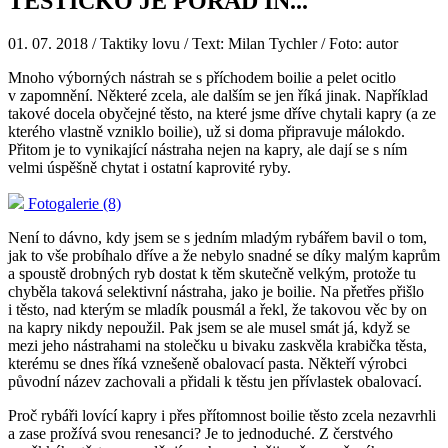
TĚSTÍČKO JE POŘÁD IN...
01. 07. 2018
/ Taktiky lovu / Text: Milan Tychler / Foto: autor
Mnoho výborných nástrah se s příchodem boilie a pelet ocitlo
v zapomnění. Některé zcela, ale dalším se jen říká jinak. Například
takové docela obyčejné těsto, na které jsme dříve chytali kapry (a ze
kterého vlastně vzniklo boilie), už si doma připravuje málokdo.
Přitom je to vynikající nástraha nejen na kapry, ale dají se s ním
velmi úspěšně chytat i ostatní kaprovité ryby.
Fotogalerie (8)
Není to dávno, kdy jsem se s jedním mladým rybářem bavil o tom,
jak to vše probíhalo dříve a že nebylo snadné se díky malým kaprům
a spoustě drobných ryb dostat k těm skutečně velkým, protože tu
chyběla taková selektivní nástraha, jako je boilie. Na přetřes přišlo
i těsto, nad kterým se mladík pousmál a řekl, že takovou věc by on
na kapry nikdy nepoužil. Pak jsem se ale musel smát já, když se
mezi jeho nástrahami na stolečku u bivaku zaskvěla krabička těsta,
kterému se dnes říká vznešeně obalovací pasta. Někteří výrobci
původní název zachovali a přidali k těstu jen přívlastek obalovací.
Proč rybáři lovící kapry i přes přítomnost boilie těsto zcela nezavrhli
a zase prožívá svou renesanci? Je to jednoduché. Z čerstvého