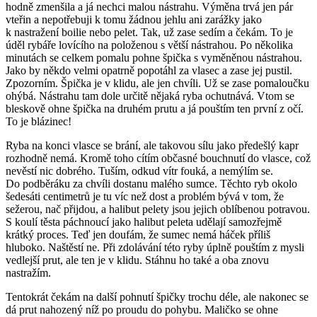
hodně zmenšila a já nechci malou nástrahu. Výměna trvá jen pár
vteřin a nepotřebuji k tomu žádnou jehlu ani zarážky jako
k nastražení boilie nebo pelet. Tak, už zase sedím a čekám. To je
úděl rybáře lovícího na položenou s větší nástrahou. Po několika
minutách se celkem pomalu pohne špička s vyměněnou nástrahou.
Jako by někdo velmi opatrně popotáhl za vlasec a zase jej pustil.
Zpozorním. Špička je v klidu, ale jen chvíli. Už se zase pomaloučku
ohýbá. Nástrahu tam dole určitě nějaká ryba ochutnává. Vtom se
bleskově ohne špička na druhém prutu a já pouštím ten první z očí.
To je blázinec!
Ryba na konci vlasce se brání, ale takovou sílu jako předešlý kapr
rozhodně nemá. Kromě toho cítím občasné bouchnutí do vlasce, což
nevěstí nic dobrého. Tuším, odkud vítr fouká, a nemýlím se.
Do podběráku za chvíli dostanu malého sumce. Těchto ryb okolo
šedesáti centimetrů je tu víc než dost a problém bývá v tom, že
sežerou, nač přijdou, a halibut pelety jsou jejich oblíbenou potravou.
S koulí těsta páchnoucí jako halibut peleta udělají samozřejmě
krátký proces. Teď jen doufám, že sumec nemá háček příliš
hluboko. Naštěstí ne. Při zdolávání této ryby úplně pouštím z mysli
vedlejší prut, ale ten je v klidu. Stáhnu ho také a oba znovu
nastražím.
Tentokrát čekám na další pohnutí špičky trochu déle, ale nakonec se
dá prut nahozený níž po proudu do pohybu. Maličko se ohne