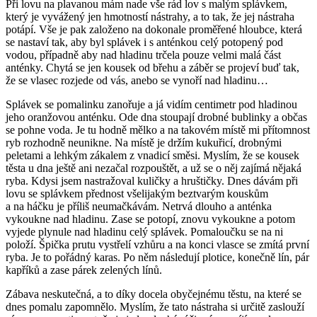
Při lovu na plavanou mám nade vše rád lov s malým splávkem,
který je vyvážený jen hmotností nástrahy, a to tak, že jej nástraha
potápí. Vše je pak založeno na dokonale proměřené hloubce, která
se nastaví tak, aby byl splávek i s anténkou celý potopený pod
vodou, případně aby nad hladinu trčela pouze velmi malá část
anténky. Chytá se jen kousek od břehu a záběr se projeví buď tak,
že se vlasec rozjede od vás, anebo se vynoří nad hladinu…
Splávek se pomalinku zanořuje a já vidím centimetr pod hladinou
jeho oranžovou anténku. Ode dna stoupají drobné bublinky a občas
se pohne voda. Je tu hodně mělko a na takovém místě mi přítomnost
ryb rozhodně neunikne. Na místě je držím kukuřicí, drobnými
peletami a lehkým zákalem z vnadicí směsi. Myslím, že se kousek
těsta u dna ještě ani nezačal rozpouštět, a už se o něj zajímá nějaká
ryba. Kdysi jsem nastražoval kuličky a hruštičky. Dnes dávám při
lovu se splávkem přednost všelijakým beztvarým kouskům
a na háčku je příliš neumačkávám. Netrvá dlouho a anténka
vykoukne nad hladinu. Zase se potopí, znovu vykoukne a potom
vyjede plynule nad hladinu celý splávek. Pomaloučku se na ni
položí. Špička prutu vystřelí vzhůru a na konci vlasce se zmítá první
ryba. Je to pořádný karas. Po něm následují plotice, konečně lín, pár
kapříků a zase párek zelených línů.
Zábava neskutečná, a to díky docela obyčejnému těstu, na které se
dnes pomalu zapomnělo. Myslím, že tato nástraha si určitě zaslouží