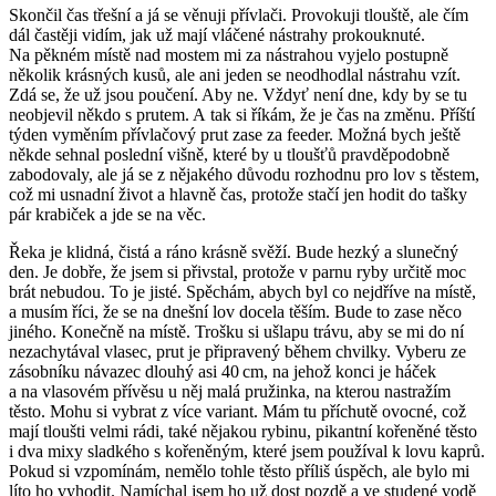
Skončil čas třešní a já se věnuji přívlači. Provokuji tlouště, ale čím
dál častěji vidím, jak už mají vláčené nástrahy prokouknuté.
Na pěkném místě nad mostem mi za nástrahou vyjelo postupně
několik krásných kusů, ale ani jeden se neodhodlal nástrahu vzít.
Zdá se, že už jsou poučení. Aby ne. Vždyť není dne, kdy by se tu
neobjevil někdo s prutem. A tak si říkám, že je čas na změnu. Příští
týden vyměním přívlačový prut zase za feeder. Možná bych ještě
někde sehnal poslední višně, které by u tloušťů pravděpodobně
zabodovaly, ale já se z nějakého důvodu rozhodnu pro lov s těstem,
což mi usnadní život a hlavně čas, protože stačí jen hodit do tašky
pár krabiček a jde se na věc.
Řeka je klidná, čistá a ráno krásně svěží. Bude hezký a slunečný
den. Je dobře, že jsem si přivstal, protože v parnu ryby určitě moc
brát nebudou. To je jisté. Spěchám, abych byl co nejdříve na místě,
a musím říci, že se na dnešní lov docela těším. Bude to zase něco
jiného. Konečně na místě. Trošku si ušlapu trávu, aby se mi do ní
nezachytával vlasec, prut je připravený během chvilky. Vyberu ze
zásobníku návazec dlouhý asi 40 cm, na jehož konci je háček
a na vlasovém přívěsu u něj malá pružinka, na kterou nastražím
těsto. Mohu si vybrat z více variant. Mám tu příchutě ovocné, což
mají tloušti velmi rádi, také nějakou rybinu, pikantní kořeněné těsto
i dva mixy sladkého s kořeněným, které jsem používal k lovu kaprů.
Pokud si vzpomínám, nemělo tohle těsto příliš úspěch, ale bylo mi
líto ho vyhodit. Namíchal jsem ho už dost pozdě a ve studené vodě