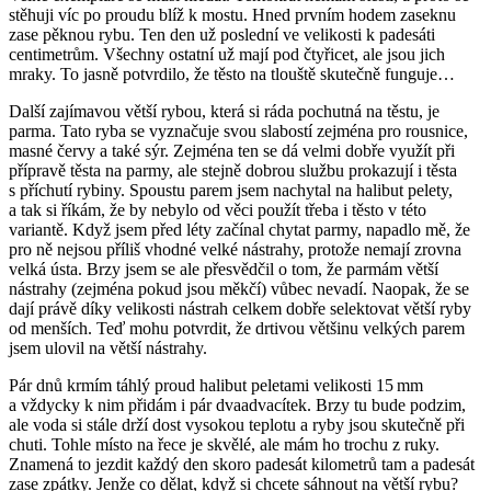
stěhuji víc po proudu blíž k mostu. Hned prvním hodem zaseknu
zase pěknou rybu. Ten den už poslední ve velikosti k padesáti
centimetrům. Všechny ostatní už mají pod čtyřicet, ale jsou jich
mraky. To jasně potvrdilo, že těsto na tlouště skutečně funguje…
Další zajímavou větší rybou, která si ráda pochutná na těstu, je
parma. Tato ryba se vyznačuje svou slabostí zejména pro rousnice,
masné červy a také sýr. Zejména ten se dá velmi dobře využít při
přípravě těsta na parmy, ale stejně dobrou službu prokazují i těsta
s příchutí rybiny. Spoustu parem jsem nachytal na halibut pelety,
a tak si říkám, že by nebylo od věci použít třeba i těsto v této
variantě. Když jsem před léty začínal chytat parmy, napadlo mě, že
pro ně nejsou příliš vhodné velké nástrahy, protože nemají zrovna
velká ústa. Brzy jsem se ale přesvědčil o tom, že parmám větší
nástrahy (zejména pokud jsou měkčí) vůbec nevadí. Naopak, že se
dají právě díky velikosti nástrah celkem dobře selektovat větší ryby
od menších. Teď mohu potvrdit, že drtivou většinu velkých parem
jsem ulovil na větší nástrahy.
Pár dnů krmím táhlý proud halibut peletami velikosti 15 mm
a vždycky k nim přidám i pár dvaadvacítek. Brzy tu bude podzim,
ale voda si stále drží dost vysokou teplotu a ryby jsou skutečně při
chuti. Tohle místo na řece je skvělé, ale mám ho trochu z ruky.
Znamená to jezdit každý den skoro padesát kilometrů tam a padesát
zase zpátky. Jenže co dělat, když si chcete sáhnout na větší rybu?