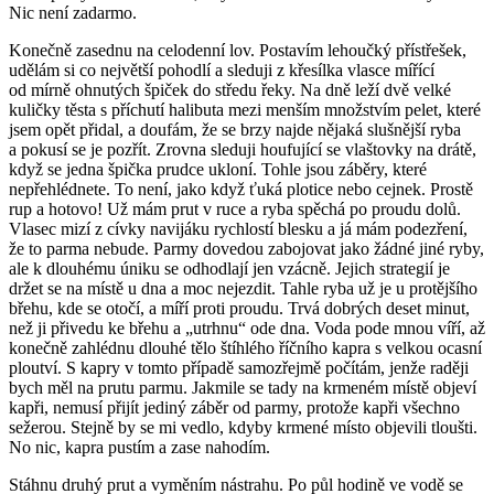
Nic není zadarmo.
Konečně zasednu na celodenní lov. Postavím lehoučký přístřešek,
udělám si co největší pohodlí a sleduji z křesílka vlasce mířící
od mírně ohnutých špiček do středu řeky. Na dně leží dvě velké
kuličky těsta s příchutí halibuta mezi menším množstvím pelet, které
jsem opět přidal, a doufám, že se brzy najde nějaká slušnější ryba
a pokusí se je pozřít. Zrovna sleduji houfující se vlaštovky na drátě,
když se jedna špička prudce ukloní. Tohle jsou záběry, které
nepřehlédnete. To není, jako když ťuká plotice nebo cejnek. Prostě
rup a hotovo! Už mám prut v ruce a ryba spěchá po proudu dolů.
Vlasec mizí z cívky navijáku rychlostí blesku a já mám podezření,
že to parma nebude. Parmy dovedou zabojovat jako žádné jiné ryby,
ale k dlouhému úniku se odhodlají jen vzácně. Jejich strategií je
držet se na místě u dna a moc nejezdit. Tahle ryba už je u protějšího
břehu, kde se otočí, a míří proti proudu. Trvá dobrých deset minut,
než ji přivedu ke břehu a „utrhnu“ ode dna. Voda pode mnou víří, až
konečně zahlédnu dlouhé tělo štíhlého říčního kapra s velkou ocasní
ploutví. S kapry v tomto případě samozřejmě počítám, jenže raději
bych měl na prutu parmu. Jakmile se tady na krmeném místě objeví
kapři, nemusí přijít jediný záběr od parmy, protože kapři všechno
sežerou. Stejně by se mi vedlo, kdyby krmené místo objevili tloušti.
No nic, kapra pustím a zase nahodím.
Stáhnu druhý prut a vyměním nástrahu. Po půl hodině ve vodě se