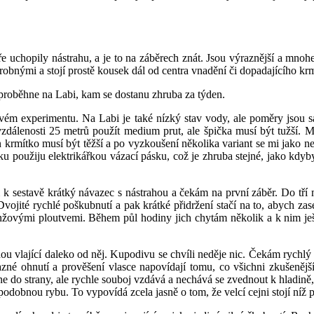
 uchopily nástrahu, a je to na záběrech znát. Jsou výraznější a mnohem
robnými a stojí prostě kousek dál od centra vnadění či dopadajícího krm
proběhne na Labi, kam se dostanu zhruba za týden.
ém experimentu. Na Labi je také nízký stav vody, ale poměry jsou 
zdálenosti 25 metrů použít medium prut, ale špička musí být tužší. 
krmítko musí být těžší a po vyzkoušení několika variant se mi jako nej
u použiju elektrikářkou vázací pásku, což je zhruba stejné, jako kdyby
 sestavě krátký návazec s nástrahou a čekám na první záběr. Do tří m
 Dvojité rychlé poškubnutí a pak krátké přidržení stačí na to, abych 
nžovými ploutvemi. Během půl hodiny jich chytám několik a k nim ješt
ou vlající daleko od něj. Kupodivu se chvíli neděje nic. Čekám rychlý z
né ohnutí a prověšení vlasce napovídají tomu, co všichni zkušenějš
hne do strany, ale rychle souboj vzdává a nechává se zvednout k hladin
 podobnou rybu. To vypovídá zcela jasně o tom, že velcí cejni stojí níž