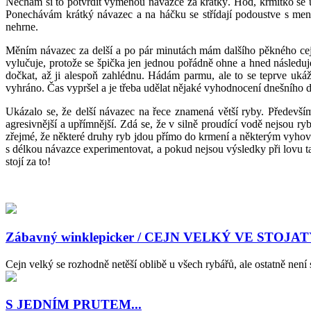
Nechám si to potvrdit výměnou návazce za krátký. Hod, krmítko se usa
Ponechávám krátký návazec a na háčku se střídají podoustve s menš
nehrne.
Měním návazec za delší a po pár minutách mám dalšího pěkného cej
vylučuje, protože se špička jen jednou pořádně ohne a hned následuj
dočkat, až ji alespoň zahlédnu. Hádám parmu, ale to se teprve uk
vyhráno. Čas vypršel a je třeba udělat nějaké vyhodnocení dnešního 
Ukázalo se, že delší návazec na řece znamená větší ryby. Především 
agresivnější a upřímnější. Zdá se, že v silně proudící vodě nejsou 
zřejmé, že některé druhy ryb jdou přímo do krmení a některým vyhovuj
s délkou návazce experimentovat, a pokud nejsou výsledky při lovu tak
stojí za to!
Zábavný winklepicker / CEJN VELKÝ VE STO
Cejn velký se rozhodně netěší oblibě u všech rybářů, ale ostatně není
S JEDNÍM PRUTEM...