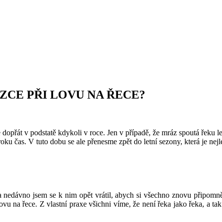
AZCE PŘI LOVU NA ŘECE?
 dopřát v podstatě kdykoli v roce. Jen v případě, že mráz spoutá řeku 
oku čas. V tuto dobu se ale přenesme zpět do letní sezony, která je nej
 nedávno jsem se k nim opět vrátil, abych si všechno znovu připomněl
lovu na řece. Z vlastní praxe všichni víme, že není řeka jako řeka, a ta