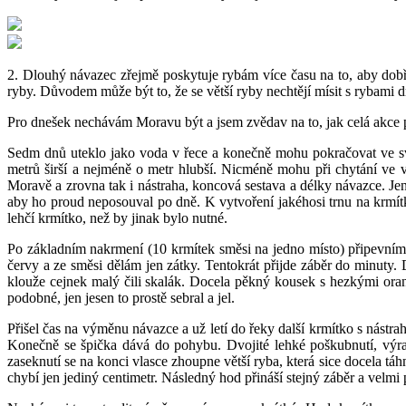
2. Dlouhý návazec zřejmě poskytuje rybám více času na to, aby dobře
ryby. Důvodem může být to, že se větší ryby nechtějí mísit s rybami d
Pro dnešek nechávám Moravu být a jsem zvědav na to, jak celá akce 
Sedm dnů uteklo jako voda v řece a konečně mohu pokračovat ve sv
metrů širší a nejméně o metr hlubší. Nicméně mohu při chytání ve v
Moravě a zrovna tak i nástraha, koncová sestava a délky návazce. Jen 
aby ho proud neposouval po dně. K vytvoření jakéhosi trnu na krmítk
lehčí krmítko, než by jinak bylo nutné.
Po základním nakrmení (10 krmítek směsi na jedno místo) připevním k
červy a ze směsi dělám jen zátky. Tentokrát přijde záběr do minuty.
klouže cejnek malý čili skalák. Docela pěkný kousek s hezkými ora
podobné, jen jesen to prostě sebral a jel.
Přišel čas na výměnu návazce a už letí do řeky další krmítko s nástrah
Konečně se špička dává do pohybu. Dvojité lehké poškubnutí, výraz
zaseknutí se na konci vlasce zhoupne větší ryba, která sice docela tá
chybí jen jediný centimetr. Následný hod přináší stejný záběr a velmi