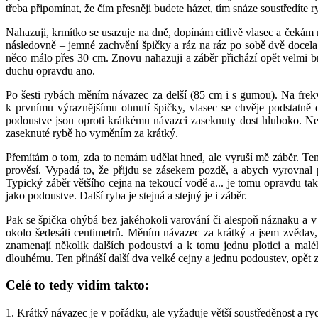
třeba připomínat, že čím přesněji budete házet, tím snáze soustředít
Nahazuji, krmítko se usazuje na dně, dopínám citlivě vlasec a čekám 
následovně – jemné zachvění špičky a ráz na ráz po sobě dvě docela
něco málo přes 30 cm. Znovu nahazuji a záběr přichází opět velmi br
duchu opravdu ano.
Po šesti rybách měním návazec za delší (85 cm i s gumou). Na frekv
k prvnímu výraznějšímu ohnutí špičky, vlasec se chvěje podstatně
podoustve jsou oproti krátkému návazci zaseknuty dost hluboko. Nen
zaseknuté rybě ho vyměním za krátký.
Přemítám o tom, zda to nemám udělat hned, ale vyruší mě záběr. Tent
prověsí. Vypadá to, že přijdu se zásekem pozdě, a abych vyrovnal
Typický záběr většího cejna na tekoucí vodě a... je tomu opravdu tak
jako podoustve. Další ryba je stejná a stejný je i záběr.
Pak se špička ohýbá bez jakéhokoli varování či alespoň náznaku a v
okolo šedesáti centimetrů. Měním návazec za krátký a jsem zvědav, 
znamenají několik dalších podouství a k tomu jednu plotici a mal
dlouhému. Ten přináší další dva velké cejny a jednu podoustev, opět 
Celé to tedy vidím takto:
1. Krátký návazec je v pořádku, ale vyžaduje větší soustředěnost a rych