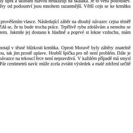
lý úprk a škubání hlavou neukazují na skaláka. Je to větší podoustev.
ěry od podouství jsou mnohem razantnější. Větší cejn se ke krmítku
rověšením vlasce. Následující záběr na dlouhý návazec cejna téměř
 Zdá se, že tu bude trocha práce. Trpělivě rybu zdolávám a nemohu se
rem. Jakmile jej dostanu k hladině a poprvé si lokne vzduchu, mám
motají v těsné blízkosti krmítka. Oproti Moravě byly záběry znatelně
u, tak jim prostě uplave. Hrubší špička pro ně není problém. Dále je
ho návazce na tekoucí řece není nepravdivá. V každém případě má smysl
Pár centimetrů navíc může zcela zvrátit výsledek a malé zdržení určitě