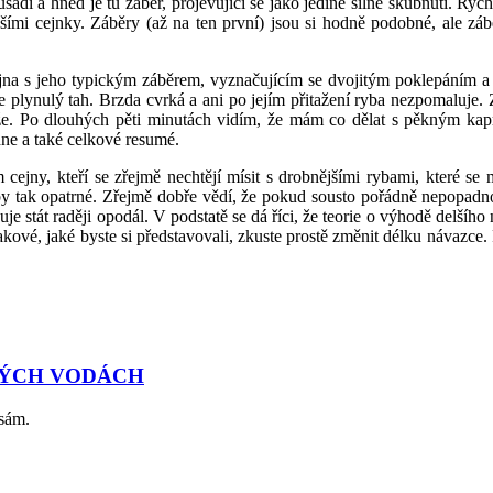
dí a hned je tu záběr, projevující se jako jediné silné škubnutí. Rych
ími cejnky. Záběry (až na ten první) jsou si hodně podobné, ale záb
na s jeho typickým záběrem, vyznačujícím se dvojitým poklepáním a p
e plynulý tah. Brzda cvrká a ani po jejím přitažení ryba nezpomaluje.
áže. Po dlouhých pěti minutách vidím, že mám co dělat s pěkným kap
dne a také celkové resumé.
cejny, kteří se zřejmě nechtějí mísit s drobnějšími rybami, které se 
ryby tak opatrné. Zřejmě dobře vědí, že pokud sousto pořádně nepopadno
e stát raději opodál. V podstatě se dá říci, že teorie o výhodě delší
ové, jaké byste si představovali, zkuste prostě změnit délku návazce. 
JATÝCH VODÁCH
 sám.