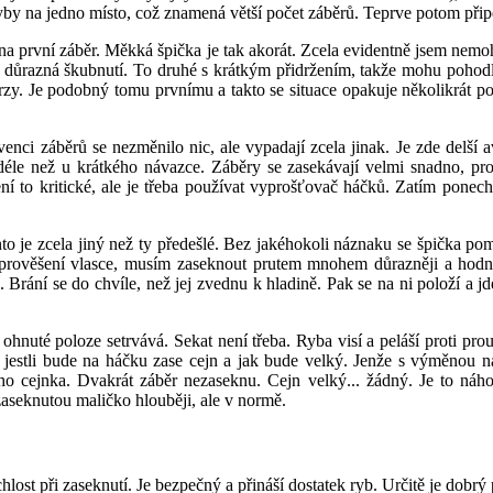
e ryby na jedno místo, což znamená větší počet záběrů. Teprve potom př
na první záběr. Měkká špička je tak akorát. Zcela evidentně jsem nemo
 důrazná škubnutí. To druhé s krátkým přidržením, takže mohu pohodln
zy. Je podobný tomu prvnímu a takto se situace opakuje několikrát po
enci záběrů se nezměnilo nic, ale vypadají zcela jinak. Je zde delší 
 déle než u krátkého návazce. Záběry se zasekávají velmi snadno, p
í to kritické, ale je třeba používat vyprošťovač háčků. Zatím ponec
o je zcela jiný než ty předešlé. Bez jakéhokoli náznaku se špička poma
 prověšení vlasce, musím zaseknout prutem mnohem důrazněji a hodně 
. Brání se do chvíle, než jej zvednu k hladině. Pak se na ni položí a
 ohnuté poloze setrvává. Sekat není třeba. Ryba visí a peláší proti p
jestli bude na háčku zase cejn a jak bude velký. Jenže s výměnou ná
ého cejnka. Dvakrát záběr nezaseknu. Cejn velký... žádný. Je to náh
zaseknutou maličko hlouběji, ale v normě.
lost při zaseknutí. Je bezpečný a přináší dostatek ryb. Určitě je dobrý 