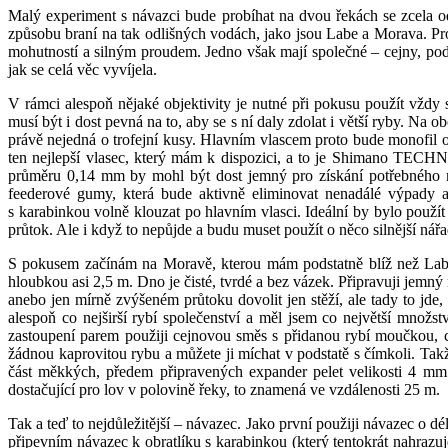
Malý experiment s návazci bude probíhat na dvou řekách se zcela od
způsobu braní na tak odlišných vodách, jako jsou Labe a Morava. Pro
mohutností a silným proudem. Jedno však mají společné – cejny, podou
jak se celá věc vyvíjela.
V rámci alespoň nějaké objektivity je nutné při pokusu použít vždy
musí být i dost pevná na to, aby se s ní daly zdolat i větší ryby. Na 
právě nejedná o trofejní kusy. Hlavním vlascem proto bude monofil 
ten nejlepší vlasec, který mám k dispozici, a to je Shimano TECHNI
průměru 0,14 mm by mohl být dost jemný pro získání potřebného mn
feederové gumy, která bude aktivně eliminovat nenadálé výpady a
s karabinkou volně klouzat po hlavním vlasci. Ideální by bylo použít
průtok. Ale i když to nepůjde a budu muset použít o něco silnější nář
S pokusem začínám na Moravě, kterou mám podstatně blíž než Labe,
hloubkou asi 2,5 m. Dno je čisté, tvrdé a bez vázek. Připravuji jem
anebo jen mírně zvýšeném průtoku dovolit jen stěží, ale tady to jde, 
alespoň co nejširší rybí společenství a měl jsem co největší mno
zastoupení parem použiji cejnovou směs s přidanou rybí moučkou, 
žádnou kaprovitou rybu a můžete ji míchat v podstatě s čímkoli. Ta
část měkkých, předem připravených expander pelet velikosti 4 mm
dostačující pro lov v polovině řeky, to znamená ve vzdálenosti 25 m.
Tak a teď to nejdůležitější – návazec. Jako první použiji návazec o 
připevním návazec k obratlíku s karabinkou (který tentokrát nahrazuj