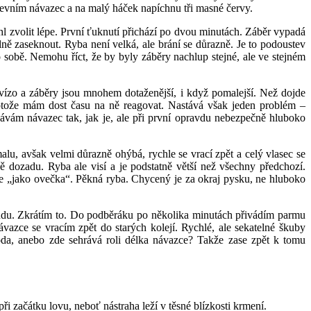
ipevním návazec a na malý háček napíchnu tři masné červy.
hl zvolit lépe. První ťuknutí přichází po dvou minutách. Záběr vypadá
ě zaseknout. Ryba není velká, ale brání se důrazně. Je to podoustev
 sobě. Nemohu říct, že by byly záběry nachlup stejné, ale ve stejném
avízo a záběry jsou mnohem dotaženější, i když pomalejší. Než dojde
rotože mám dost času na ně reagovat. Nastává však jeden problém –
hávám návazec tak, jak je, ale při první opravdu nebezpečně hluboko
lu, avšak velmi důrazně ohýbá, rychle se vrací zpět a celý vlasec se
dozadu. Ryba ale visí a je podstatně větší než všechny předchozí.
 jde „jako ovečka“. Pěkná ryba. Chycený je za okraj pysku, ne hluboko
roudu. Zkrátím to. Do podběráku po několika minutách přivádím parmu
vazce se vracím zpět do starých kolejí. Rychlé, ale sekatelné škuby
oda, anebo zde sehrává roli délka návazce? Takže zase zpět k tomu
při začátku lovu, neboť nástraha leží v těsné blízkosti krmení.