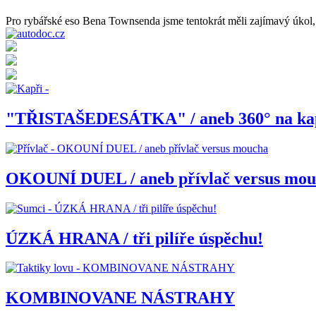
Pro rybářské eso Bena Townsenda jsme tentokrát měli zajímavý úkol, a
"TŘISTAŠEDESÁTKA" / aneb 360° na ka
OKOUNÍ DUEL / aneb přívlač versus mo
ÚZKÁ HRANA / tři pilíře úspěchu!
KOMBINOVANE NÁSTRAHY