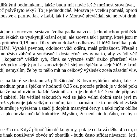
lišnými podmínkami, takže budu mít navíc ještě možnost srovnávat, j
č právě tyto řeky? To je jednoduché. Morava je vcelku pomalá, oproti
stve a parmy. Jak v Labi, tak i v Moravě převládají stejné rybí druhy,
 stejnou koncovou sestavu. Volba padla na zcela jednoduchou průběžku.
obou řekách se vyskytují krásní cejni, ale zrovna tak i parmy, které js
o průměru 0,18 mm. Díky němu dokážu odhazovat i těžší krmítka, pokud
UM. Vysoká pevnost, odolnost vůči oděru, malá průtažnost. Přesně to
ožství záběrů a současně i dostatečně pevný na to, aby zvládl větší
 „kopance“ větších ryb, čímž se výrazně sníží riziko přetržení vl
 vždycky stejný prut a samozřejmě i stejnou špičku a stejně těžké krm
adí, nemyslím, že by to mělo mít na celkový výsledek zcela zásadní vliv,
 na které se dostanu až příležitostně. K lovu vybírám místo, kde j
ný medium prut a špičku v hodnotě 0,35 oz, protože průtok je v době po
takže na ní uvidím každé šustnutí - a to je dobře! Ještě rychle připra
žství záběrů. Na většině tekoucích vod se jako velmi dobrá směs jev
což vyhovuje jak velkým cejnům, tak i parmám. Je to poněkud zvlášt
kže směs je vyřešena a stačí ji doplnit masnými červy a také mým ob
 a plechovku měkké kukuřice. Myslím, že není nic lepšího, co by mo
délce 35 cm. Když připočítám délku gumy, pak je celková délka 45 cm, c
e jinak používaný obyčejný obratlík - budu často střídat návazce), le