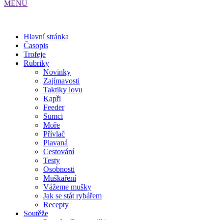
MENU
Hlavní stránka
Časopis
Trofeje
Rubriky
Novinky
Zajímavosti
Taktiky lovu
Kapři
Feeder
Sumci
Moře
Přívlač
Plavaná
Cestování
Testy
Osobnosti
Muškaření
Vážeme mušky
Jak se stát rybářem
Recepty
Soutěže