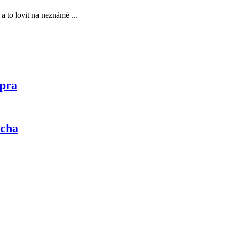
 to lovit na neznámé ...
pra
ucha