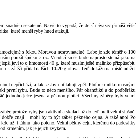
 snadněji sekatelné. Navíc to vypadá, že delší návazec přináší větší
ítka, které menší ryby hned atakují.
samozřejmě s řekou Moravou nesrovnatelné. Labe je zde téměř o 100
Musím použít špičku 2 oz. Vnadicí směs bude naprosto stejná jako na
lepší jeví to o hmotnosti 40 g, které musím ještě malinko přizpůsobit,
ch k zátěži přidal dalších 10-20 g olova. Teď dokážu na místě udržet
inut nepřichází, a tak sestavu přitahuji zpět. Plním krmítko masnými
zasekl první rybu. Bude to něco menšího. Pár okamžiků a do podběráku
ě jednoho jelce jesena a pěknou plotici. Všechny záběry byly velmi
áběr, protože ryby jsou aktivní a skaláci až do teď brali velmi slušně.
í dobře znají – mohl by to být záběr pěkného cejna. A také ano! Po
ě, kde už ji táhnu jako poleno. Velmi pěkný cejn, kterému do padesátky
 pod krmením, jak je jejich zvykem.