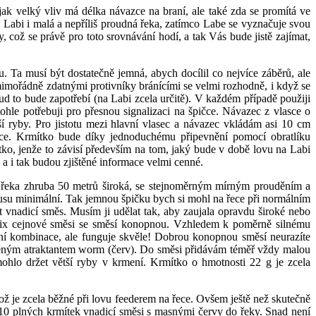
ak velký vliv má délka návazce na braní, ale také zda se promítá ve
 Labi i malá a nepříliš proudná řeka, zatímco Labe se vyznačuje svou
 což se právě pro toto srovnávání hodí, a tak Vás bude jistě zajímat,
 Ta musí být dostatečně jemná, abych docílil co nejvíce záběrů, ale
ou mimořádně zdatnými protivníky bránícími se velmi rozhodně, i když se
 to bude zapotřebí (na Labi zcela určitě). V každém případě použiji
hle potřebuji pro přesnou signalizaci na špičce. Návazec z vlasce o
 ryby. Pro jistotu mezi hlavní vlasec a návazec vkládám asi 10 cm
asce. Krmítko bude díky jednoduchému připevnění pomocí obratlíku
ítko, jenže to závisí především na tom, jaký bude v době lovu na Labi
 a i tak budou zjištěné informace velmi cenné.
e řeka zhruba 50 metrů široká, se stejnoměrným mírným prouděním a
kusu minimální. Tak jemnou špičku bych si mohl na řece při normálním
vit vnadicí směs. Musím ji udělat tak, aby zaujala opravdu široké nebo
í mix cejnové směsi se směsí konopnou. Vzhledem k poměrně silnému
ní kombinace, ale funguje skvěle! Dobrou konopnou směsí neurazíte
líbeným atraktantem worm (červ). Do směsi přidávám téměř vždy malou
hlo držet větší ryby v krmení. Krmítko o hmotnosti 22 g je zcela
ož je zcela běžné při lovu feederem na řece. Ovšem ještě než skutečně
tí 10 plných krmítek vnadicí směsi s masnými červy do řeky. Snad není