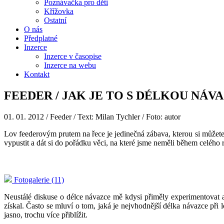
Poznávačka pro děti
Křížovka
Ostatní
O nás
Předplatné
Inzerce
Inzerce v časopise
Inzerce na webu
Kontakt
FEEDER / JAK JE TO S DÉLKOU NÁV
01. 01. 2012
/ Feeder / Text: Milan Tychler / Foto: autor
Lov feederovým prutem na řece je jedinečná zábava, kterou si můžete
vypustit a dát si do pořádku věci, na které jsme neměli během celého r
Fotogalerie (11)
Neustálé diskuse o délce návazce mě kdysi přiměly experimentovat a
získal. Často se mluví o tom, jaká je nejvhodnější délka návazce při 
jasno, trochu více přiblížit.