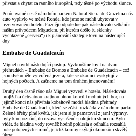
přivstat a chytat za ranního kuropění, tedy těsně po východu slunce.
Po úchvatné cestě národním parkem Natural Sierra de Grazelma nás
auto vyplivlo ve městě Ronda, kde jsme se mohli ubytovat v
rezervovaném hotelu. Později odpoledne pak následovalo setkání s
naším průvodcem Miguelem, při kterém došlo (u sklenky
vychlazené „cervezi“) i k plánování strategie lovu na následující
dny.
Embalse de Guadalcacín
Miguel navrhl následující postup. Vyzkoušíme lovit na dvou
přehradách – Embalse de Bornos a Embalse de Guadalcacín – což
jsou dvě uměle vytvořená jezera, kde se okounci vyskytují v
hojných počtech. A začneme na tom druhém jmenovaném!
Druhý den časně ráno nás Miguel vyzvedl v hotelu. Následovala
projížďka úchvatnou krajinou plnou kopců i mohutných hor, na
jejímž konci nás přivítala kobaltově modrá hladina přehrady
Embalse de Guadalcacín, která se zčásti rozkládá v národním parku.
Zelené břehy plné květů, jak jsem si je pamatoval z jarní výpravy,
byly k nepoznání, do rezava vysušené spalujícím sluncem. Bylo
vidět, že hladina vody rovněž hodně poklesla a odhalila rozsáhlá
pole potopených stromů, jejichž koruny skýtají okounkům skvělý
úkryt.