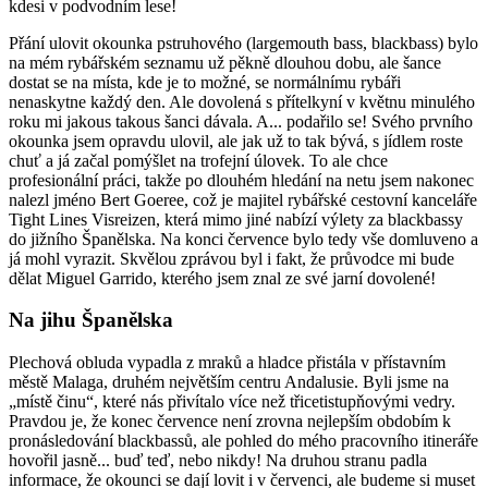
kdesi v podvodním lese!
Přání ulovit okounka pstruhového (largemouth bass, blackbass) bylo
na mém rybářském seznamu už pěkně dlouhou dobu, ale šance
dostat se na místa, kde je to možné, se normálnímu rybáři
nenaskytne každý den. Ale dovolená s přítelkyní v květnu minulého
roku mi jakous takous šanci dávala. A... podařilo se! Svého prvního
okounka jsem opravdu ulovil, ale jak už to tak bývá, s jídlem roste
chuť a já začal pomýšlet na trofejní úlovek. To ale chce
profesionální práci, takže po dlouhém hledání na netu jsem nakonec
nalezl jméno Bert Goeree, což je majitel rybářské cestovní kanceláře
Tight Lines Visreizen, která mimo jiné nabízí výlety za blackbassy
do jižního Španělska. Na konci července bylo tedy vše domluveno a
já mohl vyrazit. Skvělou zprávou byl i fakt, že průvodce mi bude
dělat Miguel Garrido, kterého jsem znal ze své jarní dovolené!
Na jihu Španělska
Plechová obluda vypadla z mraků a hladce přistála v přístavním
městě Malaga, druhém největším centru Andalusie. Byli jsme na
„místě činu“, které nás přivítalo více než třicetistupňovými vedry.
Pravdou je, že konec července není zrovna nejlepším obdobím k
pronásledování blackbassů, ale pohled do mého pracovního itineráře
hovořil jasně... buď teď, nebo nikdy! Na druhou stranu padla
informace, že okounci se dají lovit i v červenci, ale budeme si muset