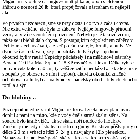
Miguel má v oblibě castingový multiplikátor, obojí s pletenou
šňůrou o nosnosti 20 lb, která propůjčovala nástrahám tu nejlepší
akci.
Po prvních nezdarech jsme se brzy dostali do ryb a začali chytat.
Nic extra velkého, ale byla to zábava. Nejlépe fungovaly přírodní
vzory a ty v červenobílém provedení. Nebylo ještě takové vedro,
takže se u břehů dalo chytat. S postupujícím odpolednem záběry v
těchto místech ustávají, ale teď po ránu se ryby krmily a braly. Ve
dvou se často stávalo, že jsme zdolávali dvě ryby najednou –
okounci byli v rauši! Úspěchy přicházely i na mělčinové nástrahy
Arnaud 110 F a Mad Squad 128 SP rovněž od Illexu. Délka ryb se
pohybovala kolem 30 cm, ty větší se zatím neukázaly. Jak ale slunce
stoupalo po obloze (a s ním i teplota), aktivita okounků značně
ochabovala a to byl čas na typický španělský oběd... bílý chléb nebo
tortilla a sýr.
Do hlubiny...
Později odpoledne začal Miguel realizovat zcela nový plán lovu a
doplul s námi na místo, kde z vody čněla strmá skalní stěna. Na
sonaru bylo jasně vidět, jak se skála noří prudce do hloubky.
Změnili jsme tedy nástrahy a došlo na gumy. Ke slovu přišly pruty o
délce 2,3 m s vrhací zátěží 5–24 g a navijáky s 12lb pletenkou.
Nahazovali jsme těsně podél skály a krok za krokem s občasným