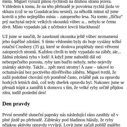
místa. Miguel vyrazil plnou rychlostí na druhou stranu jezera.
Vzhledem k tomu, že na této přehradě je povolena rychlá jízda ve
skluzu (což se na Guadalcacínu nesmí), za několik minut už jsme
kotvili u jeho nejlepšího místa – zatopeného lesa. Na tomto „flíčku“
prý nachytal nejvíc velkých okounků vůbec a... nebylo se čemu
divit. Místo vypadalo jak z učebnice lovců blackbassů!
Už jsme se naučili, že zaseknutí okounka ještě vůbec neznamená
jeho úspěšné zdolání. S tímto vědomím byly do boje vyslány težké
rotační Crushery (35 g), které se doslova proplétaly mezi větvemi
zatopených stromů. Každou chvíli to tedy vypadalo na záběr, ale...
žádná zdolaná ryba v lodi! A když jsme nahodili dál od
nebezpečného porostu, ryby tam buďto nebyly, nebo nejevily
známky aktivity. Takže... zpět mezi stromy! A zase – takové to
ochutnávání bez poctivého důvěřivého záběru. Miguel tvrdil, že
zažil podobné chování ryb poměrně často, zvláště pak za opravdu
horkých letních dnů, což tedy dnešek opravdu byl. Nakonec jsme se
přestali trápit a zamířili k domovu s tím, že velké ryby určitě přijdou
zítra, tudíž poslední den!
Den pravdy
První nesmělé sluneční paprsky nás následující ráno zastihly už v
plné jízdě po přehradě. Záblesky pod hladinou hlásily, že ryby
nějakou aktivitu opravdu vyvíjejí. Lovit jsme začali poblíž malého