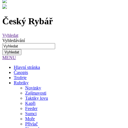
Český Rybář
Vyhledat
Vyhledávání
MENU
Hlavní stránka
Časopis
Trofeje
Rubriky
Novinky
Zajímavosti
Taktiky lovu
Kapři
Feeder
Sumci
Moře
Přívlač