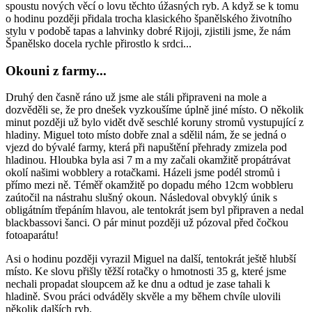
spoustu nových věcí o lovu těchto úžasných ryb. A když se k tomu
o hodinu později přidala trocha klasického španělského životního
stylu v podobě tapas a lahvinky dobré Rijoji, zjistili jsme, že nám
Španělsko docela rychle přirostlo k srdci...
Okouni z farmy...
Druhý den časně ráno už jsme ale stáli připraveni na mole a
dozvěděli se, že pro dnešek vyzkoušíme úplně jiné místo. O několik
minut později už bylo vidět dvě seschlé koruny stromů vystupující z
hladiny. Miguel toto místo dobře znal a sdělil nám, že se jedná o
vjezd do bývalé farmy, která při napuštění přehrady zmizela pod
hladinou. Hloubka byla asi 7 m a my začali okamžitě propátrávat
okolí našimi wobblery a rotačkami. Házeli jsme podél stromů i
přímo mezi ně. Téměř okamžitě po dopadu mého 12cm wobbleru
zaútočil na nástrahu slušný okoun. Následoval obvyklý únik s
obligátním třepáním hlavou, ale tentokrát jsem byl připraven a nedal
blackbassovi šanci. O pár minut později už pózoval před čočkou
fotoaparátu!
Asi o hodinu později vyrazil Miguel na další, tentokrát ještě hlubší
místo. Ke slovu přišly těžší rotačky o hmotnosti 35 g, které jsme
nechali propadat sloupcem až ke dnu a odtud je zase tahali k
hladině. Svou práci odváděly skvěle a my během chvíle ulovili
několik dalších ryb.