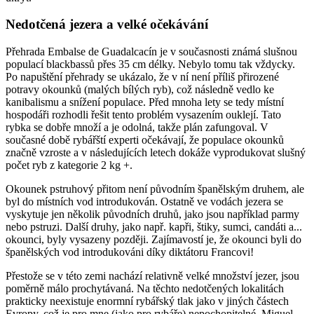
Nedotčená jezera a velké očekávání
Přehrada Embalse de Guadalcacín je v současnosti známá slušnou
populací blackbassů přes 35 cm délky. Nebylo tomu tak vždycky.
Po napuštění přehrady se ukázalo, že v ní není příliš přirozené
potravy okounků (malých bílých ryb), což následně vedlo ke
kanibalismu a snížení populace. Před mnoha lety se tedy místní
hospodáři rozhodli řešit tento problém vysazením ouklejí. Tato
rybka se dobře množí a je odolná, takže plán zafungoval. V
současné době rybářští experti očekávají, že populace okounků
značně vzroste a v následujících letech dokáže vyprodukovat slušný
počet ryb z kategorie 2 kg +.
Okounek pstruhový přitom není původním španělským druhem, ale
byl do místních vod introdukován. Ostatně ve vodách jezera se
vyskytuje jen několik původních druhů, jako jsou například parmy
nebo pstruzi. Další druhy, jako např. kapři, štiky, sumci, candáti a...
okounci, byly vysazeny později. Zajímavostí je, že okounci byli do
španělských vod introdukováni díky diktátoru Francovi!
Přestože se v této zemi nachází relativně velké množství jezer, jsou
poměrně málo prochytávaná. Na těchto nedotčených lokalitách
prakticky neexistuje enormní rybářský tlak jako v jiných částech
Evropy, což je pro mne (jako pro rybáře) nepochopitelné. Miguel