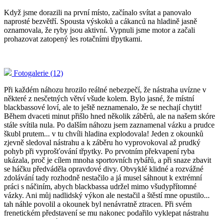
Když jsme dorazili na první místo, začínalo svítat a panovalo
naprosté bezvětří. Spousta výskoků a cákanců na hladině jasně
oznamovala, že ryby jsou aktivní. Vypnuli jsme motor a začali
prohazovat zatopený les rotačními třpytkami.
Fotogalerie (12)
Při každém náhozu hrozilo reálné nebezpečí, že nástraha uvízne v
některé z nesčetných větví všude kolem. Bylo jasné, že místní
blackbassové loví, ale to ještě neznamenalo, že se nechají chytit!
Během dvaceti minut přišlo hned několik záběrů, ale na našem skóre
stále svítila nula. Po dalším náhozu jsem zaznamenal vázku a prudce
škubl prutem... v tu chvíli hladina explodovala! Jeden z okounků
zjevně sledoval nástrahu a k záběru ho vyprovokoval až prudký
pohyb při vyprošťování třpytky. Po prvotním překvapení ryba
ukázala, proč je cílem mnoha sportovních rybářů, a při snaze zbavit
se háčku předváděla opravdové divy. Obvyklé klidné a rozvážné
zdolávání tady rozhodně nestačilo a já musel sáhnout k extrémní
práci s náčiním, abych blackbassa udržel mimo všudypřítomné
vázky. Ani můj nadlidský výkon ale nestačil a štěstí mne opustilo...
tah náhle povolil a okounek byl nenávratně ztracen. Při svém
frenetickém představení se mu nakonec podařilo vyklepat nástrahu