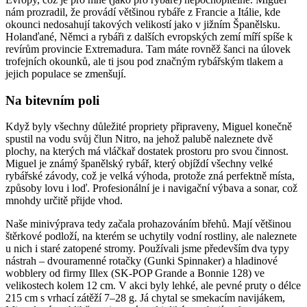
nám prozradil, že provádí většinou rybáře z Francie a Itálie, kde
okounci nedosahují takových velikostí jako v jižním Španělsku.
Holanďané, Němci a rybáři z dalších evropských zemí míří spíše k
revírům provincie Extremadura. Tam máte rovněž šanci na úlovek
trofejních okounků, ale ti jsou pod značným rybářským tlakem a
jejich populace se zmenšují.
Na bitevním poli
Když byly všechny důležité propriety připraveny, Miguel konečně
spustil na vodu svůj člun Nitro, na jehož palubě naleznete dvě
plochy, na kterých má vláčkař dostatek prostoru pro svou činnost.
Miguel je známý španělský rybář, který objíždí všechny velké
rybářské závody, což je velká výhoda, protože zná perfektně místa,
způsoby lovu i loď. Profesionální je i navigační výbava a sonar, což
mnohdy určitě přijde vhod.
Naše minivýprava tedy začala prohazováním břehů. Mají většinou
štěrkové podloží, na kterém se uchytily vodní rostliny, ale naleznete
u nich i staré zatopené stromy. Používali jsme především dva typy
nástrah – dvouramenné rotačky (Gunki Spinnaker) a hladinové
wobblery od firmy Illex (SK-POP Grande a Bonnie 128) ve
velikostech kolem 12 cm. V akci byly lehké, ale pevné pruty o délce
215 cm s vrhací zátěží 7–28 g. Já chytal se smekacím navijákem,