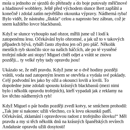
mola u jednoho ze sjezdů do přehrady a do boje putovaly mělčinové
a hladinové wobblery. Ještě před východem slunce Bert zapřáhl a
konečně i zdolal zatím největšího okounka výpravy. Nádherná ryba!
Bylo vidět, že nástrahu „šlukla“ celou a naprosto bez zábran, což je
snem každého lovce blackbassů.
Když se slunce vyhouplo nad obzor, mířili jsme už l lodí k
zatopenému lesu. Očekávání bylo ohromné, a jak už to v takových
případech bývá, rybáři často zbydou jen oči pro pláč. Několik
menších ryb skončilo sice na našich háčcích, ale po té vysněné
trofejní nikde ani stopy! Miguel chtěl odjet a vrátit se znovu
později... ty velké ryby tady opravdu jsou!
Ukázalo se, že měl pravdu. Když jsme se o dvě hodiny později
vrátili, voda nad zatopeným lesem se otevřela a vydala své poklady.
Celý podvodní les jako by ožil a okounci lovili a lovili. To
dopoledne jsme zdolali spoustu krásných blackbassů (mezi nimi
bylo i několik opravdu trofejních), kteří vypadali jak z reklamy na
lov těchto nádherných ryb!
Když Miguel o pár hodin později zvedl kotvy, se smíchem prohodil:
„Tak jste si nakonec užili všechno, co k lovu okounků patří.
Očekávání, zklamání i opravdovou radost z trofejního úlovku!“ Měl
pravdu a my si těch několik dnů na krásných španělských revírech
Andalusie opravdu užili dosytosti!