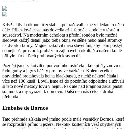
Když aktivita okounků zeslábla, pokračovali jsme v hledání o něco
dále. Příjezdová cesta nás dovedla až k farmě a stodole v těsném
sousedství. Na moderním echolotu s přední sondou bylo možné
sledovat každý detail, jako třeba okna ve stěně nebo malé stromky
na dvorku farmy. Miguel zakotvil mezi staveními, aby nám poskytl
co nejlepší prostor k proházení zajímavého okolí. Na našem kontě
přibylo pár dalších pruhovaných krasavců!
Později jsme zakotvili u podvodního ostrůvku, kde přišly znovu na
řadu gumy a jigy s háčky pro lov ve vázkách. Kolem vcelku
pravidelně protahovala hejna blackbassů, z nichž některá čítala i
více než 100 kusů! Lovili jsme až do pozdního odpoledne a užívali
si této nové metody lovu v hejnu. Pak ale nad krajinou začal padat
soumrak a my vyrazili k domovu. Další den nás čekala druhá
přehrada!
Embalse de Bornos
Tato přehrada získala své jméno podle malé vesničky Bornos, která
se rozprostírá přímo u jezera. Několik kostelních věží obydlených