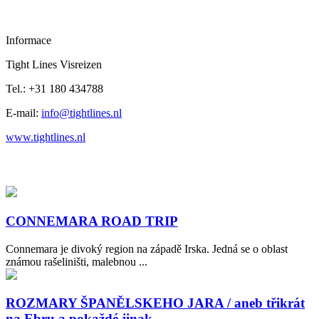
Informace
Tight Lines Visreizen
Tel.: +31 180 434788
E-mail:
info@tightlines.nl
www.tightlines.nl
CONNEMARA ROAD TRIP
Connemara je divoký region na západě Irska. Jedná se o oblast
známou rašeliništi, malebnou ...
ROZMARY ŠPANĚLSKEHO JARA / aneb třikrát
na Ebru a pokaždé jinak