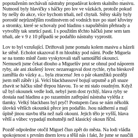
popotažením nechávali nástrahy propadávat kolem skalního masivu.
Nutností byly hlavičky s háčky pro lov ve vázkách, protože pokud
by nešly do akce, více bychom trhali, než chytali. Stěny skály byly
porostlé nejrůznějším rostlinstvem od vodních trav po staré křoviny
a stromky, které se schovaly pod hladinu s napuštěním přehrady a
vytvořily tak smrticí pasti. I s použitím těchto háčků jsme sem tam
trhali, ale v 9 z 10 případů se podařilo nástrahy vyprostit.
Lov to byl vzrušující. Driftovali jsme pomalu kolem masivu a házeli
ke stěně. Echolot ukazoval 8 m hloubky pod námi. Podle Miguela
se na tomto místě často vyskytovali staří samotářští okounci.
Nemuseli jsme čekat dlouho a Miguelův prut se ohnul pod náporem
ryby, ale ani zkušený lovec nezareagoval dost rychle, ryba bleskově
zamířila do vázky a... byla ztracena! Jen o pár okamžiků později
jsem měl záběr i já. Velcí blackbassové bojují urputně a při snaze
zbavit se háčku silně třepou hlavou. To se mi stalo osudným. Když
už byl okounek vedle lodi, nebyl jsem dost rychlý, hlava ryby se
dostala nad hladinu a po razantním zatřepání nástraha vylétla z
tlamky. Velký blackbass byl pryč! Postupem času se nám několik
úlovků větších okounků přece jen podařilo. Jsou nádherní a mají
úplně jinou stavbu těla než naši okouni. Jejich tělo je vyšší, hlava
větší a vůbec vypadají mohutněji než klasický okoun říční.
Pozdě odpoledne otočil Miguel člun zpět do města. Na lodi vládla
spokojenost s prvním dnem lovu a těšil nás i fakt, že jsme se naučili