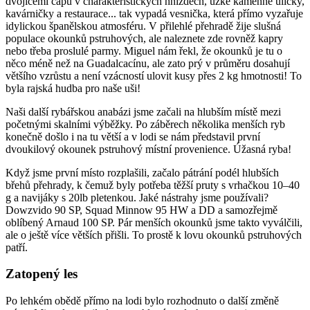
dvojicemi čápů v charakteristických hnízdech, úzké kamenné uličky,
kavárničky a restaurace... tak vypadá vesnička, která přímo vyzařuje
idylickou španělskou atmosféru. V přilehlé přehradě žije slušná
populace okounků pstruhových, ale naleznete zde rovněž kapry
nebo třeba proslulé parmy. Miguel nám řekl, že okounků je tu o
něco méně než na Guadalcacínu, ale zato prý v průměru dosahují
většího vzrůstu a není vzácností ulovit kusy přes 2 kg hmotnosti! To
byla rajská hudba pro naše uši!
Naši další rybářskou anabázi jsme začali na hlubším místě mezi
početnými skalními výběžky. Po záběrech několika menších ryb
konečně došlo i na tu větší a v lodi se nám představil první
dvoukilový okounek pstruhový místní provenience. Úžasná ryba!
Když jsme první místo rozplašili, začalo pátrání podél hlubších
břehů přehrady, k čemuž byly potřeba těžší pruty s vrhačkou 10–40
g a navijáky s 20lb pletenkou. Jaké nástrahy jsme používali?
Dowzvido 90 SP, Squad Minnow 95 HW a DD a samozřejmě
oblíbený Arnaud 100 SP. Pár menších okounků jsme takto vyválčili,
ale o ještě více větších přišli. To prostě k lovu okounků pstruhových
patří.
Zatopený les
Po lehkém obědě přímo na lodi bylo rozhodnuto o další změně