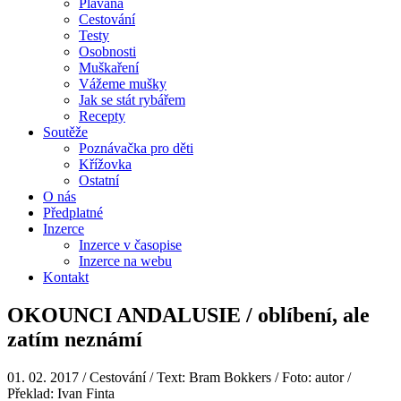
Plavaná
Cestování
Testy
Osobnosti
Muškaření
Vážeme mušky
Jak se stát rybářem
Recepty
Soutěže
Poznávačka pro děti
Křížovka
Ostatní
O nás
Předplatné
Inzerce
Inzerce v časopise
Inzerce na webu
Kontakt
OKOUNCI ANDALUSIE / oblíbení, ale
zatím neznámí
01. 02. 2017
/ Cestování / Text: Bram Bokkers / Foto: autor /
Překlad: Ivan Finta