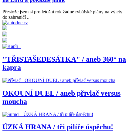
Přestože jsem si pro letošní rok žádné rybářské plány na výlety
do zahraničí ...
"TŘISTAŠEDESÁTKA" / aneb 360° na
kapra
OKOUNÍ DUEL / aneb přívlač versus
moucha
ÚZKÁ HRANA / tři pilíře úspěchu!