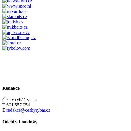
Redakce
Český rybář, s. r. o.
T 601 557 054
E
redakce@ceskyrybar.cz
Odebírat novinky