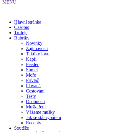
MENU
Hlavní stránka
Časopis
Trofeje
Rubriky
Novinky
Zajímavosti
Taktiky lovu
Kapři
Feeder
Sumci
Moře
Přívlač
Plavaná
Cestování
Testy
Osobnosti
Muškaření
Vážeme mušky
Jak se stát rybářem
Recepty
Soutěže