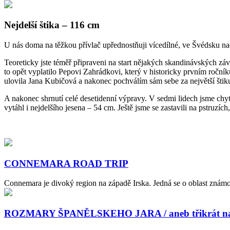
Nejdelší štika – 116 cm
U nás doma na těžkou přívlač upřednostňuji vícedílné, ve Švédsku nao
Teoreticky jste téměř připraveni na start nějakých skandinávských záv
to opět vyplatilo Pepovi Zahrádkovi, který v historicky prvním ročn
ulovila Jana Kubičová a nakonec pochválím sám sebe za největší štik
A nakonec shrnutí celé desetidenní výpravy. V sedmi lidech jsme chyt
vytáhl i nejdelšího jesena – 54 cm. Ještě jsme se zastavili na pstruzíc
CONNEMARA ROAD TRIP
Connemara je divoký region na západě Irska. Jedná se o oblast známou 
ROZMARY ŠPANĚLSKEHO JARA / aneb třikrát na 