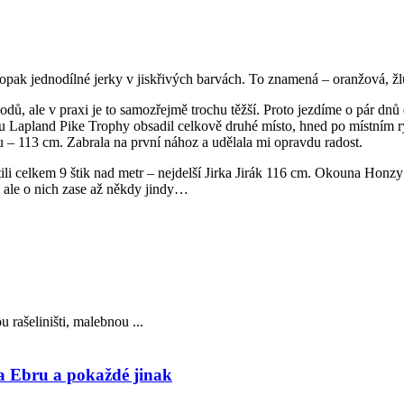
pak jednodílné jerky v jiskřivých barvách. To znamená – oranžová, žlu
odů, ale v praxi je to samozřejmě trochu těžší. Proto jezdíme o pár dnů
íku Lapland Pike Trophy obsadil celkově druhé místo, hned po místním
u – 113 cm. Zabrala na první nához a udělala mi opravdu radost.
ili celkem 9 štik nad metr – nejdelší Jirka Jirák 116 cm. Okouna Honz
h, ale o nich zase až někdy jindy…
rašeliništi, malebnou ...
Ebru a pokaždé jinak