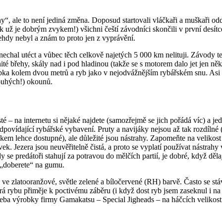
, ale to není jediná změna. Doposud startovali vláčkaři a muškaři odděl
už je dobrým zvykem!) všichni čeští závodníci skončili v první desítce
tehdy nebyl a znám to proto jen z vyprávění.
nechal utéct a vůbec těch celkově najetých 5 000 km nelituji. Závody 
té břehy, skály nad i pod hladinou (takže se s motorem dalo jet jen n
bka kolem dvou metrů a ryb jako v nejodvážnějším rybářském snu. Asi st
ouhých!) okounů.
 – na internetu si nějaké najdete (samozřejmě se jich pořádá víc) a jedn
 odpovídající rybářské vybavení. Pruty a navijáky nejsou až tak rozdíln
kem lehce dostupné), ale důležité jsou nástrahy. Zapomeňte na veliko
úlovek. Jezera jsou neuvěřitelně čistá, a proto se vyplatí používat nástra
dy se predátoři stahují za potravou do mělčích partií, je dobré, když děl
ě „doberete“ na gumu.
 zlatooranžové, světle zelené a bíločervené (RH) barvě. Často se stáv
která rybu přiměje k poctivému záběru (i když dost ryb jsem zaseknul i 
eba výrobky firmy Gamakatsu – Special Jigheads – na háčcích velikost