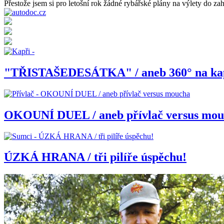
Přestože jsem si pro letošní rok žádné rybářské plány na výlety do zahr
"TŘISTAŠEDESÁTKA" / aneb 360° na ka
OKOUNÍ DUEL / aneb přívlač versus mo
ÚZKÁ HRANA / tři pilíře úspěchu!