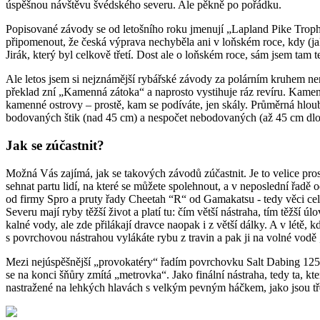
úspěšnou návštěvu švédského severu. Ale pěkně po pořádku.
Popisované závody se od letošního roku jmenují „Lapland Pike Trophy“
připomenout, že česká výprava nechyběla ani v loňském roce, kdy (jak 
Jirák, který byl celkově třetí. Dost ale o loňském roce, sám jsem tam 
Ale letos jsem si nejznámější rybářské závody za polárním kruhem ne
překlad zní „Kamenná zátoka“ a naprosto vystihuje ráz revíru. Kameni
kamenné ostrovy – prostě, kam se podíváte, jen skály. Průměrná hlou
bodovaných štik (nad 45 cm) a nespočet nebodovaných (až 45 cm dl
Jak se zúčastnit?
Možná Vás zajímá, jak se takových závodů zúčastnit. Je to velice prosté
sehnat partu lidí, na které se můžete spolehnout, a v neposlední řadě
od firmy Spro a pruty řady Cheetah “R“ od Gamakatsu - tedy věci cel
Severu mají ryby těžší život a platí tu: čím větší nástraha, tím těžší 
kalné vody, ale zde přilákají dravce naopak i z větší dálky. A v létě, k
s povrchovou nástrahou vylákáte rybu z travin a pak ji na volné vod
Mezi nejúspěšnější „provokatéry“ řadím povrchovku Salt Dabing 125 ve
se na konci šňůry zmítá „metrovka“. Jako finální nástraha, tedy ta, 
nastražené na lehkých hlavách s velkým pevným háčkem, jako jsou tř