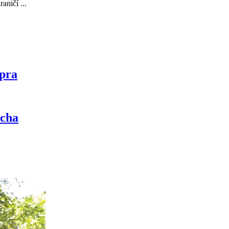
aničí ...
pra
ucha