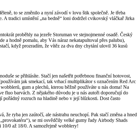
eně, to se změnilo a nyní závodí v lovu štik společně. Je třeba
. A tradici umístění „na bedně“ loni dodržel cvikovský vláčkař Jirka
tentokrát proběhly na jezeře Storuman ve stejnojmenné osadě. Český
ěkde a hodně pomalu, aby Vás náraz nekatapultoval přes palubu),
ačí, když prozradím, že vítěz za dva dny chytání ulovil 36 kusů
oduše se přihlásíte. Stačí jen našetřit potřebnou finanční hotovost,
é (používám jak smekací, tak vrhací multiplikátor s označením Red Arc
st wobblerů, gum a plechů, kterou běžně používáte u nás doma! Na
hy ve fluo barvách. Z nějakého důvodu je u nás autoři doporučují do
ají pořádný rozruch na hladině nebo v její blízkosti. Dost často
á, že ryba jen zaútočí, ale nástrahu neuchopí. Pak stačí změna a hned
na „provokatéra“), se mi osvědčily velké gumy řady Airbody Shads
i 10/0 až 18/0. A samozřejmě wobblery!