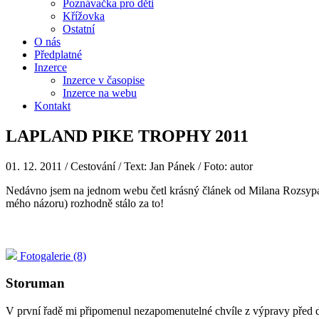
Poznávačka pro děti
Křížovka
Ostatní
O nás
Předplatné
Inzerce
Inzerce v časopise
Inzerce na webu
Kontakt
LAPLAND PIKE TROPHY 2011
01. 12. 2011
/ Cestování / Text: Jan Pánek / Foto: autor
Nedávno jsem na jednom webu četl krásný článek od Milana Rozsypala
mého názoru) rozhodně stálo za to!
Fotogalerie (8)
Storuman
V první řadě mi připomenul nezapomenutelné chvíle z výpravy před dvěm