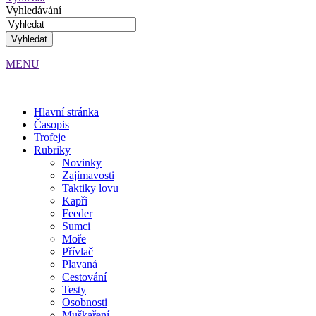
Vyhledávání
MENU
Hlavní stránka
Časopis
Trofeje
Rubriky
Novinky
Zajímavosti
Taktiky lovu
Kapři
Feeder
Sumci
Moře
Přívlač
Plavaná
Cestování
Testy
Osobnosti
Muškaření