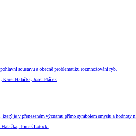
a pohlavní soustavu a obecně problematiku rozmnožování ryb.
i, Karel Halačka, Josef Ptáček
rgán, který je v přeneseném významu přímo symbolem smyslu a hodnoty naš
el Halačka, Tomáš Lotocki