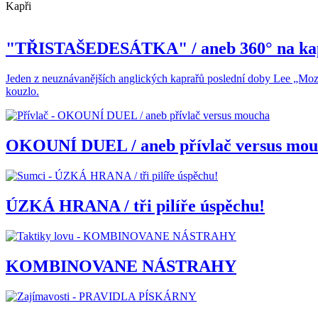
Kapři
"TŘISTAŠEDESÁTKA" / aneb 360° na ka
Jeden z neuznávanějších anglických kaprařů poslední doby Lee „Mozz
kouzlo.
OKOUNÍ DUEL / aneb přívlač versus mo
ÚZKÁ HRANA / tři pilíře úspěchu!
KOMBINOVANE NÁSTRAHY