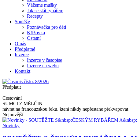
Vážeme mušky
Jak se stát rybářem
Recepty
Soutěže
Poznávačka pro děti
Křížovka
Ostatní
O nás
Předplatné
Inzerce
Inzerce v časopise
Inzerce na webu
Kontakt
Předplatit
Cestování
SUMCI Z MĚLČIN
návrat na francouzskou řeku, která nikdy nepřestane překvapovat
Nejnovější
Novinky