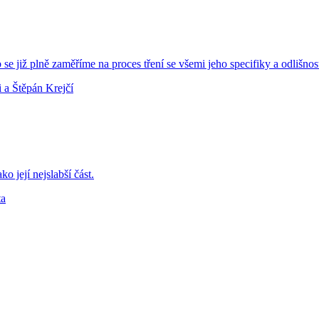
 již plně zaměříme na proces tření se všemi jeho specifiky a odlišnosti
i a Štěpán Krejčí
ko její nejslabší část.
ta