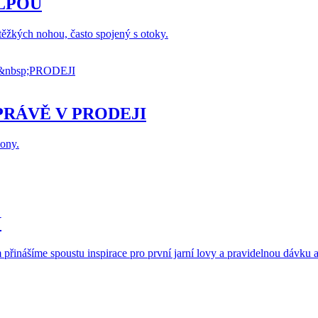
LPOU
těžkých nohou, často spojený s otoky.
PRÁVĚ V PRODEJI
zony.
U
přinášíme spoustu inspirace pro první jarní lovy a pravidelnou dávku ak