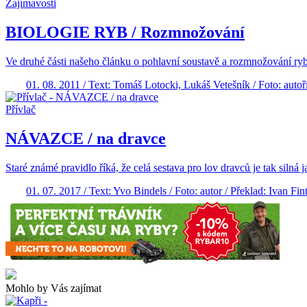
Zajímavosti
BIOLOGIE RYB / Rozmnožování
Ve druhé části našeho článku o pohlavní soustavě a rozmnožování ryb se
01. 08. 2011 / Text: Tomáš Lotocki, Lukáš Vetešník / Foto: autoř
Přívlač
NÁVAZCE / na dravce
Staré známé pravidlo říká, že celá sestava pro lov dravců je tak silná ja
01. 07. 2017 / Text: Yvo Bindels / Foto: autor / Překlad: Ivan Fin
Mohlo by Vás zajímat