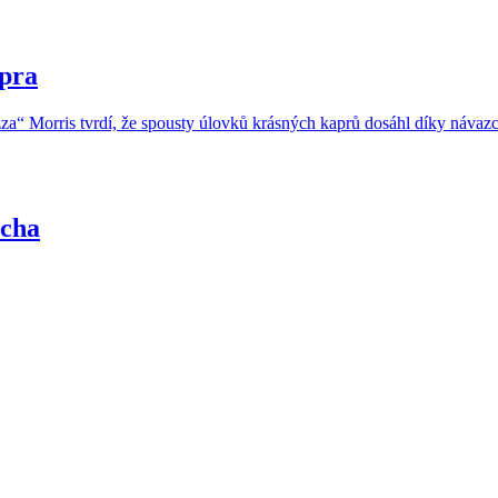
pra
a“ Morris tvrdí, že spousty úlovků krásných kaprů dosáhl díky návaz
ucha