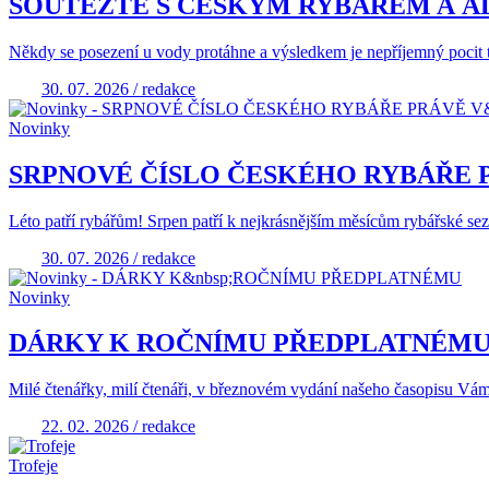
SOUTĚŽTE S ČESKÝM RYBÁŘEM A A
Někdy se posezení u vody protáhne a výsledkem je nepříjemný pocit 
30. 07. 2026 / redakce
Novinky
SRPNOVÉ ČÍSLO ČESKÉHO RYBÁŘE 
Léto patří rybářům! Srpen patří k nejkrásnějším měsícům rybářské se
30. 07. 2026 / redakce
Novinky
DÁRKY K ROČNÍMU PŘEDPLATNÉM
Milé čtenářky, milí čtenáři, v březnovém vydání našeho časopisu Vám 
22. 02. 2026 / redakce
Trofeje