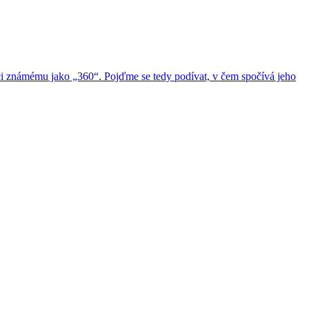
ci známému jako „360“. Pojďme se tedy podívat, v čem spočívá jeho