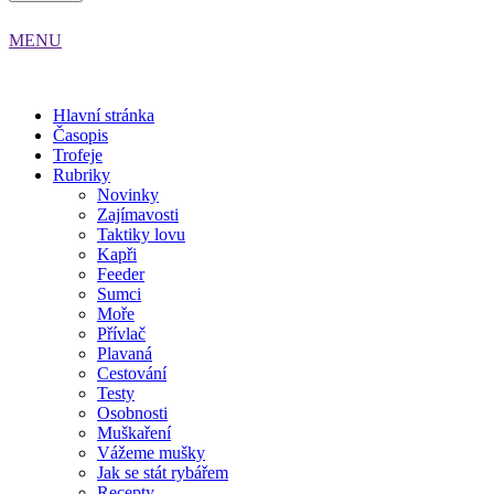
MENU
Hlavní stránka
Časopis
Trofeje
Rubriky
Novinky
Zajímavosti
Taktiky lovu
Kapři
Feeder
Sumci
Moře
Přívlač
Plavaná
Cestování
Testy
Osobnosti
Muškaření
Vážeme mušky
Jak se stát rybářem
Recepty