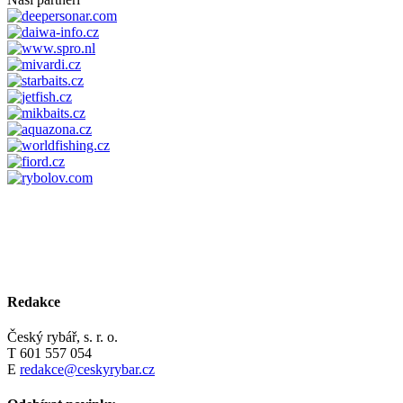
Redakce
Český rybář, s. r. o.
T 601 557 054
E
redakce@ceskyrybar.cz