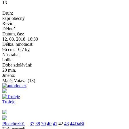
13
Druh:
kapr obecný
Revír:
Dělouš
Datum, čas:
12. 08. 2018, 16:30
Délka, hmotnost:
96 cm; 16,7 kg
Nástraha:
boilie
Doba zdolávání:
20 min.
Jméno:
Matěj Votava (13)
Trofeje
Předchozí
01
..
37
38
39
40
41
42
43
44
Další
Naši partneři