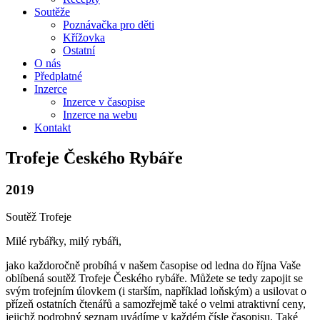
Soutěže
Poznávačka pro děti
Křížovka
Ostatní
O nás
Předplatné
Inzerce
Inzerce v časopise
Inzerce na webu
Kontakt
Trofeje Českého Rybáře
2019
Soutěž Trofeje
Milé rybářky, milý rybáři,
jako každoročně probíhá v našem časopise od ledna do října Vaše
oblíbená soutěž Trofeje Českého rybáře. Můžete se tedy zapojit se
svým trofejním úlovkem (i starším, například loňským) a usilovat o
přízeň ostatních čtenářů a samozřejmě také o velmi atraktivní ceny,
jejichž podrobný seznam uvádíme v každém čísle časopisu. Také