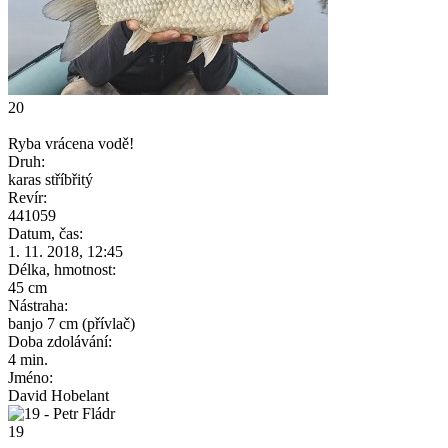
20
Ryba vrácena vodě!
Druh:
karas stříbřitý
Revír:
441059
Datum, čas:
1. 11. 2018, 12:45
Délka, hmotnost:
45 cm
Nástraha:
banjo 7 cm (přívlač)
Doba zdolávání:
4 min.
Jméno:
David Hobelant
19