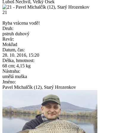
Luboš Nechvíl, Velký Osek
21
Ryba vrácena vodě!
Druh:
pstruh duhový
Revír:
Mokřad
Datum, čas:
28. 10. 2016, 15:20
Délka, hmotnost:
68 cm; 4,15 kg
Nástraha:
umělá muška
Jméno:
Pavel Michalčík (12), Starý Hrozenkov